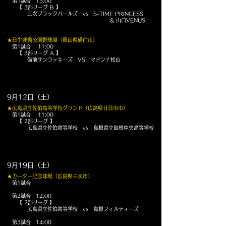
第1試合 13:00
【 3部リーグ B 】
三次ブラックパールズ vs S-TIME PRINCESS
​ & 山口VENUS
★日生運動公園野球場（岡山県備前市）
第1試合 11:00
【 3部リーグ A
】
備前サンラッキーズ VS マドンナ松山
9月12日（土）
★広島県立佐伯高等学校グランド（広島県廿日市市）
第1試合 11:00
【 2部リーグ 】
広島県立佐伯高等学校 vs 島根県立島根中央高等学校
9月19日（土）
★カーター記念球場（広島県三次市）
第1試合
第2試合 12:00
【 2部リーグ
】
広島県立佐伯高等学校 vs 島根フィルティーズ
第3試合 14:00