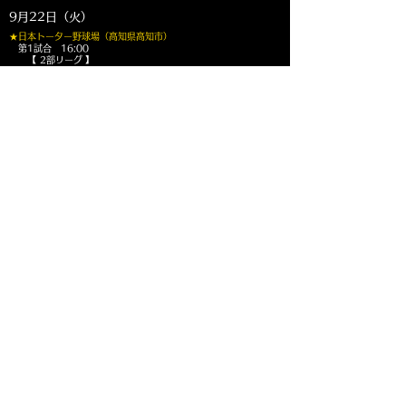
9月22日（火）
★日本トーター野球場（高知県高知市）
第1試合 16:00
【 2部リーグ
】
室戸 vs 高知中央高等学校
第2試合 18:30
【 1部リーグ
】
高知 10Carat Express vs 瀬戸内ブルーシャインズ
★吉井グラウンド（岡山県赤磐市）
第1試合 11:00
【 1部リーグ
】
IPU・環太平洋大学 A vs 至誠館大学
9月26日（土）
★カーター記念球場（広島県三次市）
第1試合 12:00
【 2部リーグ
】
三次ブラックパールズ vs 広島都市学園大学
9月27日（日）
★広島県立佐伯高等学校グランド（広島県廿日市市）