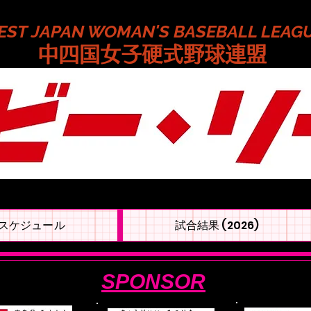
EST JAPAN WOMAN'S BASEBALL LEAG
​中四国女子硬式野球連盟
スケジュール
試合結果 (2026)
SPONSOR