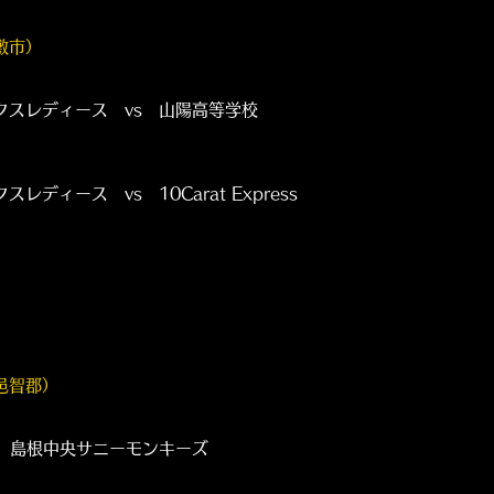
敷市）
】
ディース vs 山陽高等学校
ス vs 10Carat Express
邑智郡）
根中央サニーモンキーズ