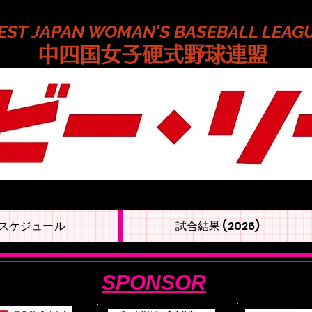
EST JAPAN WOMAN'S BASEBALL LEAG
​中四国女子硬式野球連盟
スケジュール
試合結果 (2026)
SPONSOR