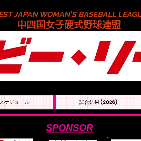
EST JAPAN WOMAN'S BASEBALL LEAG
​中四国女子硬式野球連盟
スケジュール
試合結果 (2026)
SPONSOR